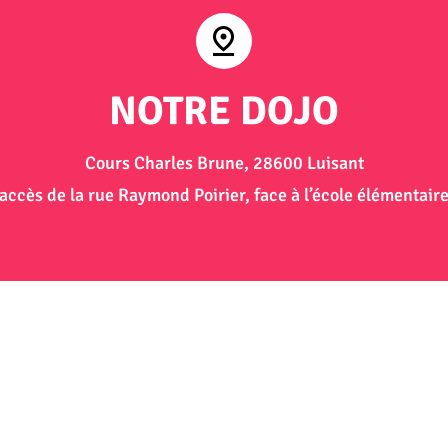
NOTRE DOJO
Cours Charles Brune, 28600 Luisant
(accès de la rue Raymond Poirier, face à l’école élémentaire